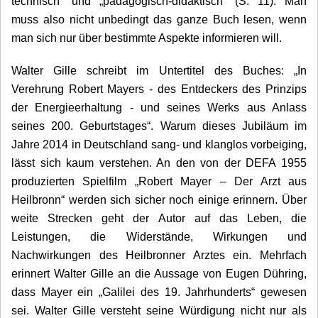
technisch“ und „pädagogisch-didak­tisch“ (S. 11). Man
muss also nicht unbedingt das ganze Buch lesen, wenn
man sich nur über bestimmte Aspekte informieren will.
Walter Gille schreibt im Untertitel des Buches: „In
Verehrung Robert Mayers - des Entdeckers des Prinzips
der Energieerhaltung - und seines Werks aus Anlass
seines 200. Geburtstages“. Warum dieses Jubiläum im
Jahre 2014
in Deutschland sang- und klanglos vorbeiging,
lässt sich kaum verstehen. An den
von der DEFA 1955
produzierten Spielfilm „Robert Mayer – Der Arzt aus
Heilbronn“ werden sich sicher noch einige erinnern.
Über
weite Strecken geht der Autor auf das Leben, die
Leistungen, die Widerstände, Wirkungen und
Nachwirkungen des Heilbronner Arztes ein. Mehrfach
erinnert Walter Gille an die Aussage von Eugen Dühring,
dass Mayer ein „Galilei des 19. Jahrhunderts“ gewesen
sei. Walter Gille versteht seine Würdigung nicht nur als